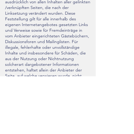
ausdrücklich von allen Inhalten aller gelinkten
/verknüpften Seiten, die nach der
Linksetzung verändert wurden. Diese
Feststellung gilt für alle innerhalb des
eigenen Internetangebotes gesetzten Links
und Verweise sowie für Fremdeinträge in
vom Anbieter eingerichteten Gästebüchern,
Diskussionsforen und Mailinglisten. Für
illegale, fehlerhafte oder unvollständige
Inhalte und insbesondere für Schäden, die
aus der Nutzung oder Nichtnutzung
solcherart dargebotener Informationen
entstehen, haftet allein der Anbieter der
Seite, auf welche verwiesen wurde, nicht
derjenige, der über Links auf die jeweilige
Veröffentlichung lediglich verweist.
3. Urheber- und
Kennzeichenrecht
Der Anbieter ist bestrebt, in allen
Publikationen die Urheberrechte der
verwendeten Grafiken, Tondokumente,
Videosequenzen und Texte zu beachten, von