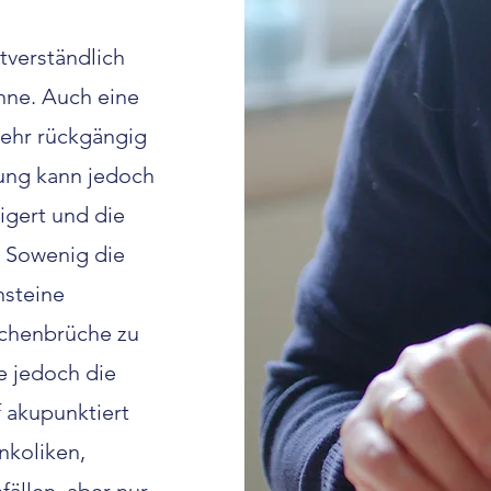
tverständlich
ähne. Auch eine
mehr rückgängig
ung kann jedoch
igert und die
 Sowenig die
nsteine
ochenbrüche zu
e jedoch die
 akupunktiert
nkoliken,