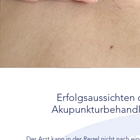
Erfolgsaussichten 
Akupunkturbehand
Der Arzt kann in der Regel nicht nach ein