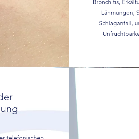
Bronchitis, Erkäl
Lähmungen, S
Schlaganfall, 
Unfruchtbark
der
lung
er telefonischen