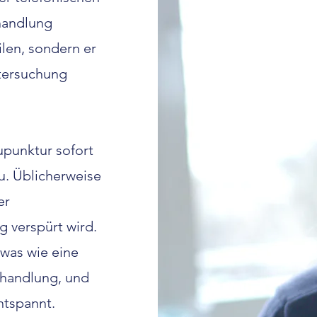
handlung
ilen, sondern er
ntersuchung
punktur sofort
u. Üblicherweise
er
 verspürt wird.
twas wie eine
ehandlung, und
entspannt.