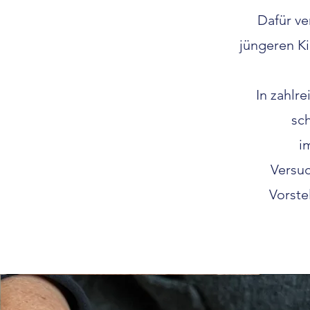
Dafür ve
jüngeren Ki
In zahlr
sc
i
Versuc
Vorste