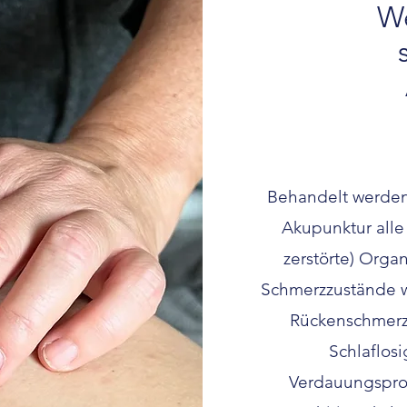
We
Behandelt werden
Akupunktur alle 
zerstörte) Orga
Schmerzzustände w
Rückenschmerz
Schlaflosi
Verdauungspro