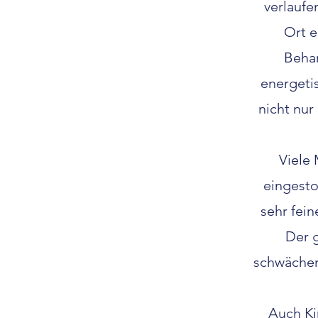
verlaufe
Ort 
Behan
energetis
nicht nur
Viele
eingesto
sehr fei
Der g
schwächer 
Auch Ki