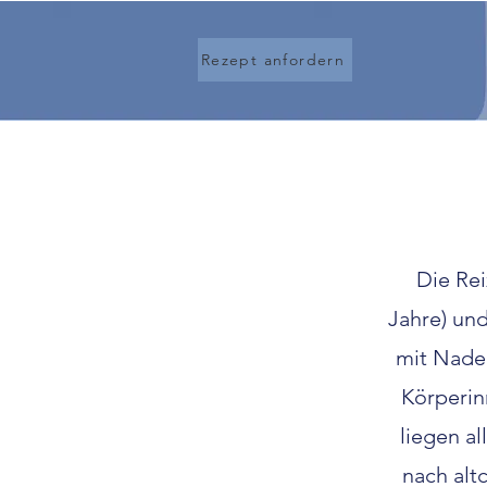
Rezept anfordern
Die Rei
Jahre) un
mit Nade
Körperin
liegen al
nach alt