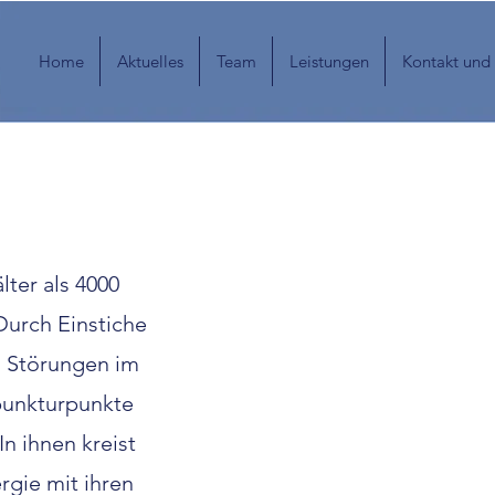
Home
Aktuelles
Team
Leistungen
Kontakt und
lter als 4000
Durch Einstiche
n Störungen im
punkturpunkte
In ihnen kreist
rgie mit ihren