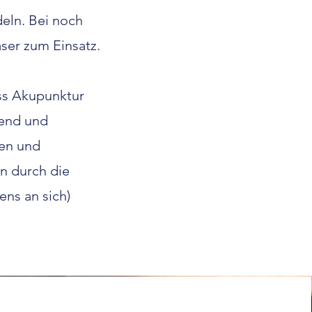
eln. Bei noch
ser zum Einsatz.
ass Akupunktur
rend und
sen und
in durch die
ens an sich)