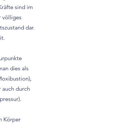
räfte sind im
 völliges
tszustand dar.
t.
turpunkte
man dies als
oxibustion),
r auch durch
pressur).
n Körper