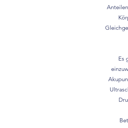
Anteile
Kör
Gleichge
Es 
einzuw
Akupunk
Ultrasc
Dru
Bet