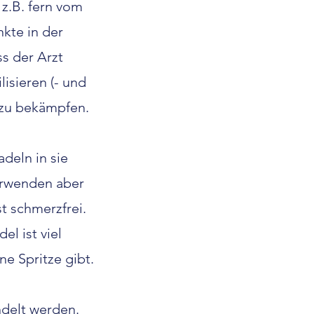
 z.B. fern vom
kte in der
s der Arzt
isieren (- und
t zu bekämpfen.
deln in sie
erwenden aber
t schmerzfrei.
l ist viel
e Spritze gibt.
delt werden.