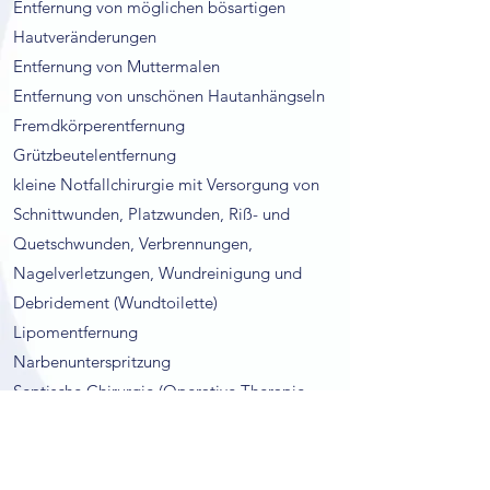
Entfernung von möglichen bösartigen
Hautveränderungen
Entfernung von Muttermalen
Entfernung von unschönen Hautanhängseln
Fremdkörperentfernung
Grützbeutelentfernung
kleine Notfallchirurgie mit Versorgung von
Schnittwunden, Platzwunden, Riß- und
Quetschwunden, Verbrennungen,
Nagelverletzungen, Wundreinigung und
Debridement (Wundtoilette)
Lipomentfernung
Narbenunterspritzung
Septische Chirurgie (Operative Therapie
entzündlicher Prozesse z.B. Abszeße)
Nicht alle Leistungen werden von